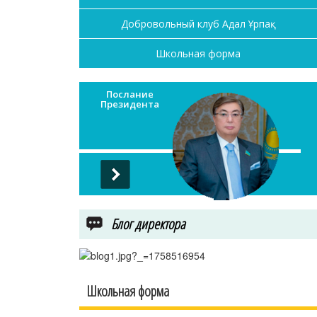
Добровольный клуб Адал Ұрпақ
Школьная форма
Послание
Президента
Блог директора
Школьная форма