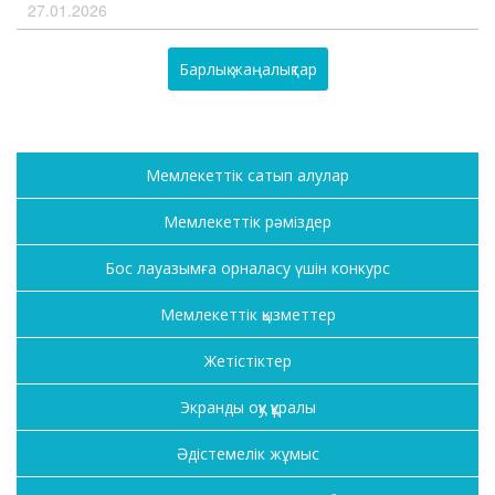
27.01.2026
Барлық жаңалықтар
Мемлекеттік сатып алулар
Мемлекеттік рәміздер
Бос лауазымға орналасу үшін конкурс
Мемлекеттік қызметтер
Жетістіктер
Экранды оқу құралы
Әдістемелік жұмыс