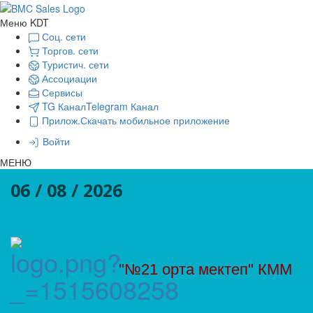
Меню KDT
Соц. сети
Торгов. сети
Туристич. сети
Ассоциации
Сервисы
TG Канал
Telegram Канал
Прилож.
Скачать мобильное приложение
Войти
МЕНЮ
06 / 08 / 2026
"№21 орта мектеп" КММ