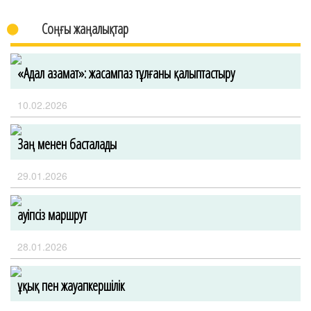
Соңғы жаңалықтар
«Адал азамат»: жасампаз тұлғаны қалыптастыру
10.02.2026
Заң менен басталады
29.01.2026
Қауіпсіз маршрут
28.01.2026
Құқық пен жауапкершілік