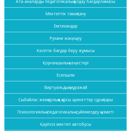
Ата-аналарды педагогикалық қолдау бағдарламасы
Мектептік тамақтану
Емтихандар
Рухани жаңғыру
Кәсіптік бағдар беру жұмысы
Қорғаншылық кеңестері
Есепшілік
Виртуальдық мұражай
Сыбайлас жемқорлыққа қарсы әрекеттер сұрақтары
Психологиялық-педагогикалық сүйемелдеу қызметі
Қауіпсіз мектеп автобусы