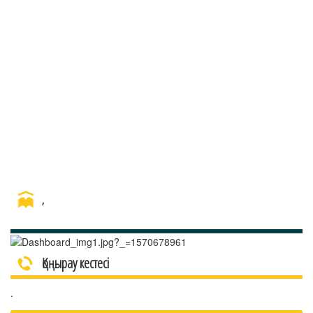
,
Қоңырау кестесі
.