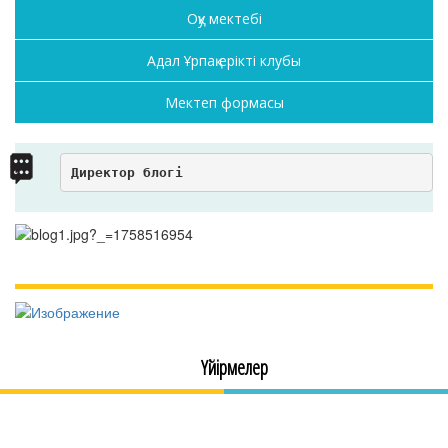
Оқу мектебі
Адал Ұрпақ ерікті клубы
Мектеп формасы
Директор блогі
Үйірмелер