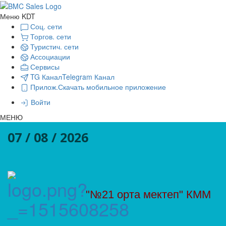
Меню KDT
Соц. сети
Торгов. сети
Туристич. сети
Ассоциации
Сервисы
TG Канал
Telegram Канал
Прилож.
Скачать мобильное приложение
Войти
МЕНЮ
07 / 08 / 2026
"№21 орта мектеп" КММ