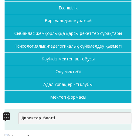
Есепшілік
Виртуальдық мұражай
Сыбайлас жемқорлыққа қарсы әрекеттер сұрақтары
Психологиялық-педагогикалық сүйемелдеу қызметі
Қауіпсіз мектеп автобусы
Оқу мектебі
Адал Ұрпақ ерікті клубы
Мектеп формасы
Директор блогі