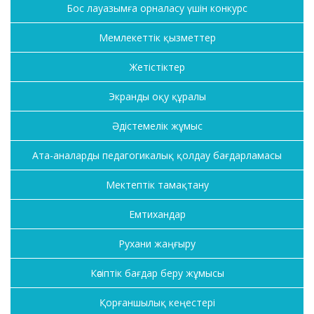
Бос лауазымға орналасу үшін конкурс
Мемлекеттік қызметтер
Жетістіктер
Экранды оқу құралы
Әдістемелік жұмыс
Ата-аналарды педагогикалық қолдау бағдарламасы
Мектептік тамақтану
Емтихандар
Рухани жаңғыру
Кәсіптік бағдар беру жұмысы
Қорғаншылық кеңестері