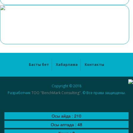
Басты бет
Хабарлама
Контакты
Copyright © 2018
Разработчик
ТОО "BenchMark Consulting"
. © Все права защищены.
Осы айда :
210
Осы аптада :
48
Кеше :
8