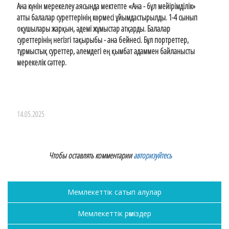
Ана күнін мерекелеу аясында мектепте «Ана - бұл мейірімділік»
атты балалар суреттерінің көрмесі ұйымдастырылды. 1-4 сынып
оқушылары жарқын, әдемі жұмыстар атқарды. Балалар
суреттерінің негізгі тақырыбы - ана бейнесі. Бұл портреттер,
тұрмыстық суреттер, әлемдегі ең қымбат адаммен байланысты
мерекелік сәттер.
14.05.2025
Чтобы оставлять комментарии
авторизуйтесь
Мемлекеттік сатып алулар
Мемлекеттік рәміздер