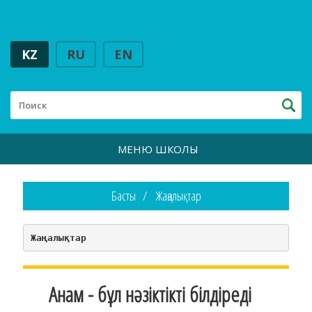
KZ
RU
EN
МЕНЮ ШКОЛЫ
Басты
Жаңалықтар
Жаңалықтар
Анам - бұл нәзіктікті білдіреді