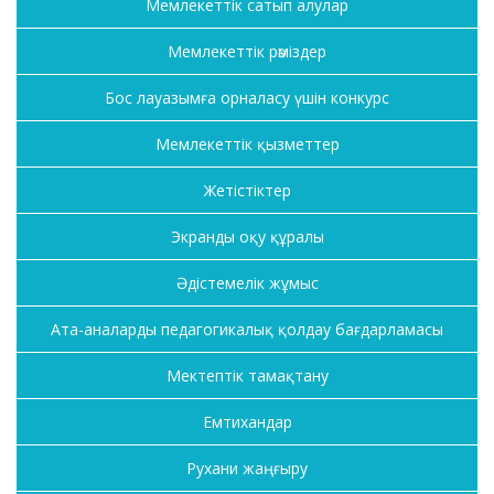
Мемлекеттік сатып алулар
Мемлекеттік рәміздер
Бос лауазымға орналасу үшін конкурс
Мемлекеттік қызметтер
Жетістіктер
Экранды оқу құралы
Әдістемелік жұмыс
Ата-аналарды педагогикалық қолдау бағдарламасы
Мектептік тамақтану
Емтихандар
Рухани жаңғыру