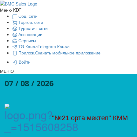
Меню KDT
Соц. сети
Торгов. сети
Туристич. сети
Ассоциации
Сервисы
TG Канал
Telegram Канал
Прилож.
Скачать мобильное приложение
Войти
МЕНЮ
07 / 08 / 2026
"№21 орта мектеп" КММ