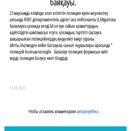
байқауы.
23 маусымда елімізде атап өтілетін полиция күнін мерекелеу
аясында ЮИС департаментінің әділет аға лейтенанты Қ.Мұратова
балаларға қонаққа келді.М.ол күн сайын азаматтардың
қауіпсіздігін қамтамасыз етуге, қоғамдық тәртіпті сақтауға
шақырылған полицейлердің күнделікті өмірі туралы
айтты.Әңгімеден кейін бастауыш сынып оқушылары арасында "
полицей болғым келеді!». Балалар полиция формасын киіп
көрді, полиция болуға ниет білдірді.
13.06.2025
Чтобы оставлять комментарии
авторизуйтесь