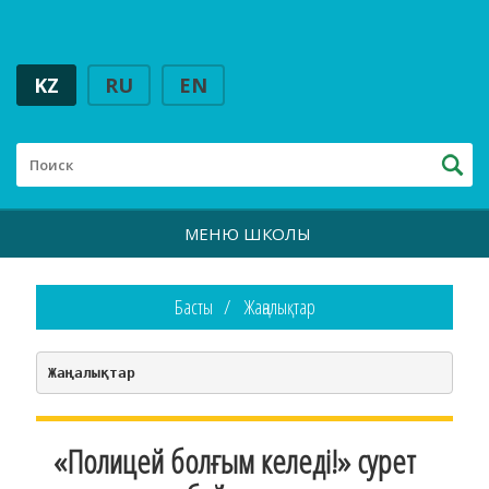
KZ
RU
EN
МЕНЮ ШКОЛЫ
Басты
Жаңалықтар
Жаңалықтар
«Полицей болғым келеді!» сурет