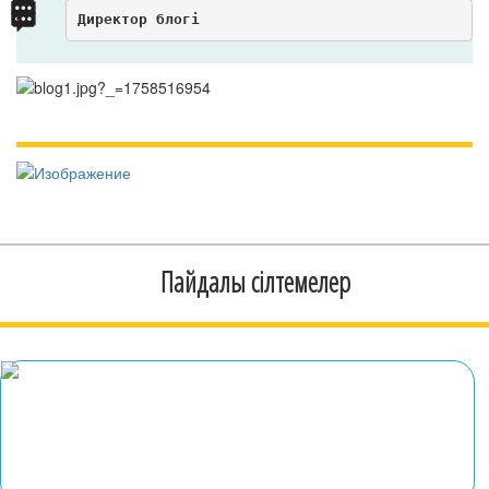
Директор блогі
Пайдалы сілтемелер