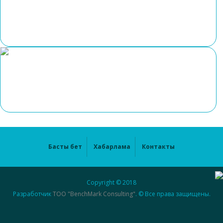
Басты бет
Хабарлама
Контакты
Copyright © 2018
Разработчик
ТОО "BenchMark Consulting"
. © Все права защищены.