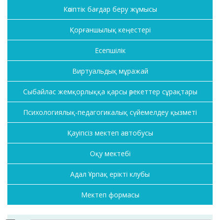
Кәсіптік бағдар беру жұмысы
Қорғаншылық кеңестері
Есепшілік
Виртуальдық мұражай
Сыбайлас жемқорлыққа қарсы әрекеттер сұрақтары
Психологиялық-педагогикалық сүйемелдеу қызметі
Қауіпсіз мектеп автобусы
Оқу мектебі
Адал Ұрпақ ерікті клубы
Мектеп формасы