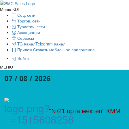
Меню KDT
Соц. сети
Торгов. сети
Туристич. сети
Ассоциации
Сервисы
TG Канал
Telegram Канал
Прилож.
Скачать мобильное приложение
Войти
МЕНЮ
07 / 08 / 2026
"№21 орта мектеп" КММ