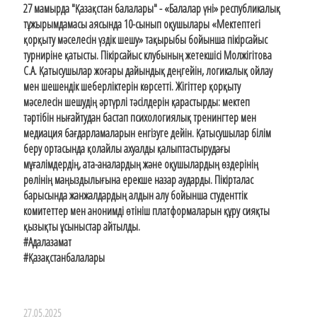
27 мамырда "Қазақстан балалары" - «Балалар үні» республикалық
тұжырымдамасы аясында 10-сынып оқушылары «Мектептегі
қорқыту мәселесін үздік шешу» тақырыбы бойынша пікірсайыс
турниріне қатысты. Пікірсайыс клубының жетекшісі Молжігітова
С.А. Қатысушылар жоғары дайындық деңгейін, логикалық ойлау
мен шешендік шеберліктерін көрсетті. Жігіттер қорқыту
мәселесін шешудің әртүрлі тәсілдерін қарастырды: мектеп
тәртібін нығайтудан бастап психологиялық тренингтер мен
медиация бағдарламаларын енгізуге дейін. Қатысушылар білім
беру ортасында қолайлы ахуалды қалыптастырудағы
мұғалімдердің, ата-аналардың және оқушылардың өздерінің
рөлінің маңыздылығына ерекше назар аударды. Пікірталас
барысында жанжалдардың алдын алу бойынша студенттік
комитеттер мен анонимді өтініш платформаларын құру сияқты
қызықты ұсыныстар айтылды.
#Адалазамат
#Қазақстанбалалары
27.05.2025