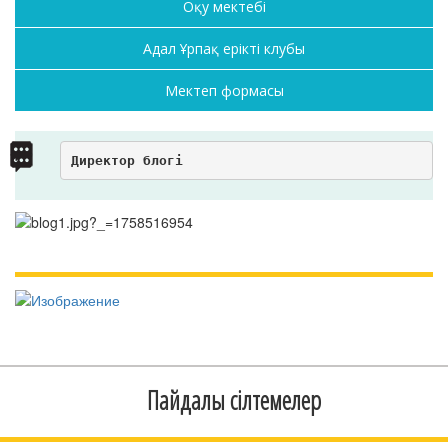
Оқу мектебі
Адал Ұрпақ ерікті клубы
Мектеп формасы
Директор блогі
Пайдалы сілтемелер