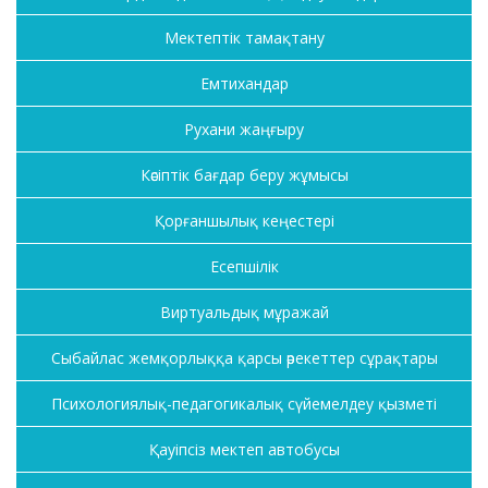
Мектептік тамақтану
Емтихандар
Рухани жаңғыру
Кәсіптік бағдар беру жұмысы
Қорғаншылық кеңестері
Есепшілік
Виртуальдық мұражай
Сыбайлас жемқорлыққа қарсы әрекеттер сұрақтары
Психологиялық-педагогикалық сүйемелдеу қызметі
Қауіпсіз мектеп автобусы