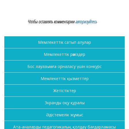
Чтобы оставлять комментарии
авторизуйтесь
Мемлекеттік сатып алулар
Мемлекеттік рәміздер
Бос лауазымға орналасу үшін конкурс
Мемлекеттік қызметтер
Жетістіктер
Экранды оқу құралы
Әдістемелік жұмыс
Ата-аналарды педагогикалық қолдау бағдарламасы