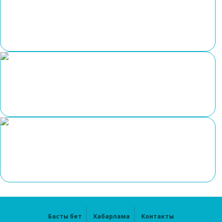
Басты бет
Хабарлама
Контакты