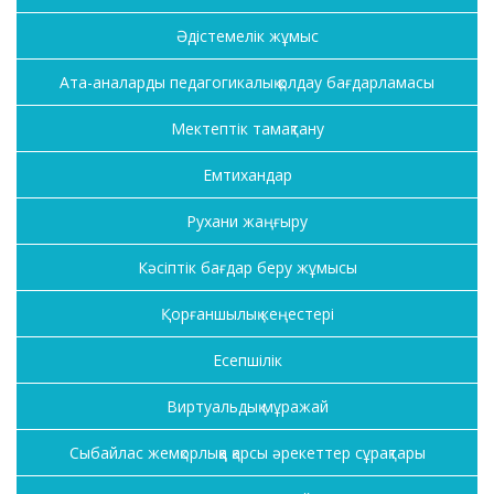
Әдістемелік жұмыс
Ата-аналарды педагогикалық қолдау бағдарламасы
Мектептік тамақтану
Емтихандар
Рухани жаңғыру
Кәсіптік бағдар беру жұмысы
Қорғаншылық кеңестері
Есепшілік
Виртуальдық мұражай
Сыбайлас жемқорлыққа қарсы әрекеттер сұрақтары