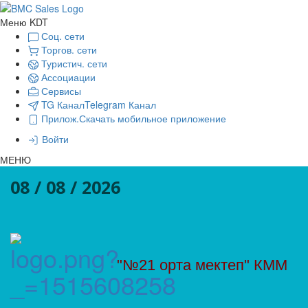
Меню KDT
Соц. сети
Торгов. сети
Туристич. сети
Ассоциации
Сервисы
TG Канал
Telegram Канал
Прилож.
Скачать мобильное приложение
Войти
МЕНЮ
08 / 08 / 2026
"№21 орта мектеп" КММ