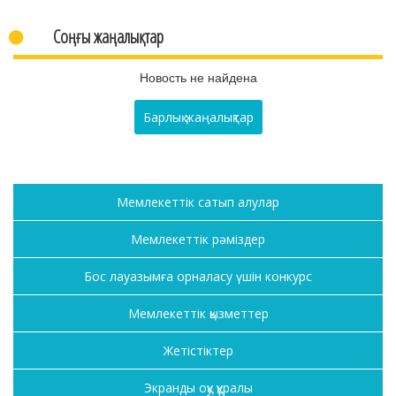
Соңғы жаңалықтар
Новость не найдена
Барлық жаңалықтар
Мемлекеттік сатып алулар
Мемлекеттік рәміздер
Бос лауазымға орналасу үшін конкурс
Мемлекеттік қызметтер
Жетістіктер
Экранды оқу құралы