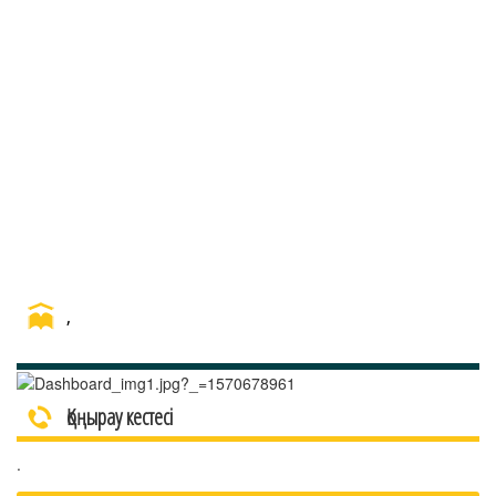
,
Қоңырау кестесі
.