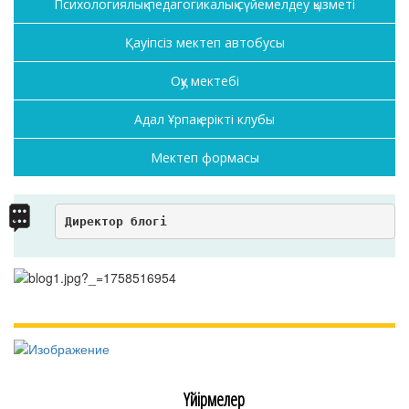
Психологиялық-педагогикалық сүйемелдеу қызметі
Қауіпсіз мектеп автобусы
Оқу мектебі
Адал Ұрпақ ерікті клубы
Мектеп формасы
Директор блогі
Үйірмелер