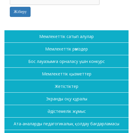
Мемлекеттік сатып алулар
Мемлекеттік рәміздер
Бос лауазымға орналасу үшін конкурс
Мемлекеттік қызметтер
Жетістіктер
Экранды оқу құралы
Әдістемелік жұмыс
Ата-аналарды педагогикалық қолдау бағдарламасы