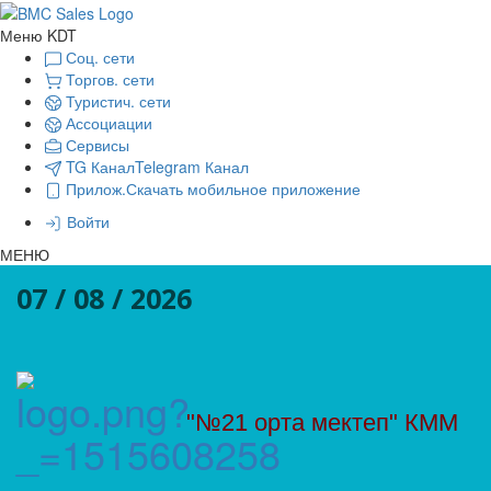
Меню KDT
Соц. сети
Торгов. сети
Туристич. сети
Ассоциации
Сервисы
TG Канал
Telegram Канал
Прилож.
Скачать мобильное приложение
Войти
МЕНЮ
07 / 08 / 2026
"№21 орта мектеп" КММ