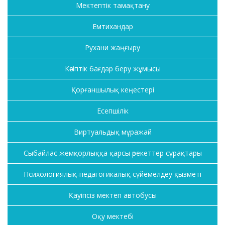
Мектептік тамақтану
Емтихандар
Рухани жаңғыру
Кәсіптік бағдар беру жұмысы
Қорғаншылық кеңестері
Есепшілік
Виртуальдық мұражай
Сыбайлас жемқорлыққа қарсы әрекеттер сұрақтары
Психологиялық-педагогикалық сүйемелдеу қызметі
Қауіпсіз мектеп автобусы
Оқу мектебі