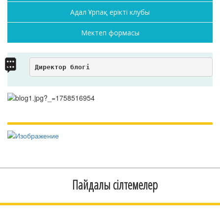
Адал Ұрпақ ерікті клубы
Мектеп формасы
Директор блогі
Пайдалы сілтемелер