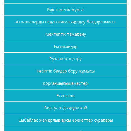
Әдістемелік жұмыс
Ата-аналарды педагогикалық қолдау бағдарламасы
Мектептік тамақтану
Емтихандар
Рухани жаңғыру
Кәсіптік бағдар беру жұмысы
Қорғаншылық кеңестері
Есепшілік
Виртуальдық мұражай
Сыбайлас жемқорлыққа қарсы әрекеттер сұрақтары