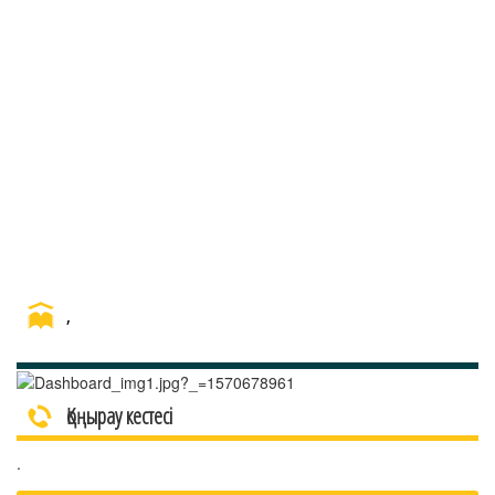
,
Қоңырау кестесі
.