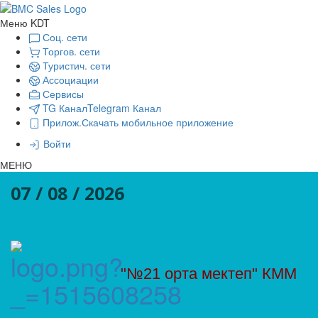
Меню KDT
Соц. сети
Торгов. сети
Туристич. сети
Ассоциации
Сервисы
TG Канал
Telegram Канал
Прилож.
Скачать мобильное приложение
Войти
МЕНЮ
07 / 08 / 2026
"№21 орта мектеп" КММ