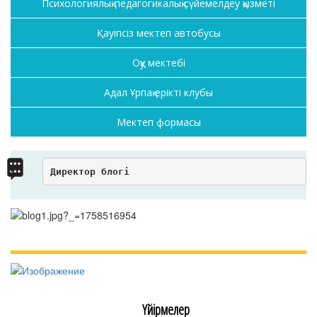
Психологиялық-педагогикалық сүйемелдеу қызметі
Қауіпсіз мектеп автобусы
Оқу мектебі
Адал Ұрпақ ерікті клубы
Мектеп формасы
Директор блогі
Үйірмелер