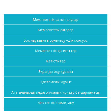
Мемлекеттік сатып алулар
Мемлекеттік рәміздер
Бос лауазымға орналасу үшін конкурс
Мемлекеттік қызметтер
Жетістіктер
Экранды оқу құралы
Әдістемелік жұмыс
Ата-аналарды педагогикалық қолдау бағдарламасы
Мектептік тамақтану