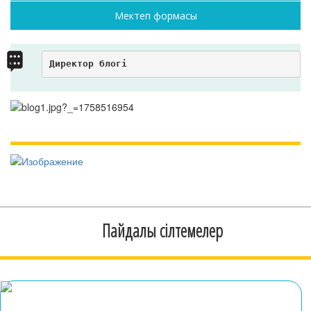
Мектеп формасы
Директор блогі
Пайдалы сілтемелер