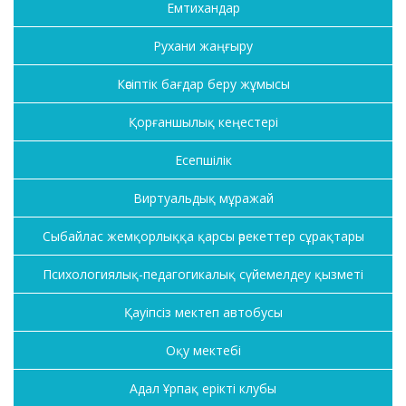
Емтихандар
Рухани жаңғыру
Кәсіптік бағдар беру жұмысы
Қорғаншылық кеңестері
Есепшілік
Виртуальдық мұражай
Сыбайлас жемқорлыққа қарсы әрекеттер сұрақтары
Психологиялық-педагогикалық сүйемелдеу қызметі
Қауіпсіз мектеп автобусы
Оқу мектебі
Адал Ұрпақ ерікті клубы