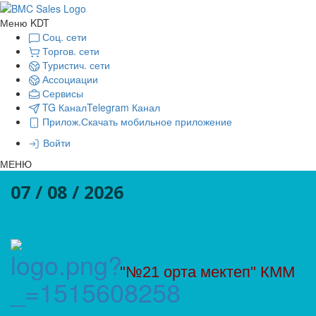
Меню KDT
Соц. сети
Торгов. сети
Туристич. сети
Ассоциации
Сервисы
TG Канал
Telegram Канал
Прилож.
Скачать мобильное приложение
Войти
МЕНЮ
07 / 08 / 2026
"№21 орта мектеп" КММ