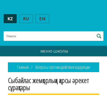
KZ
RU
EN
МЕНЮ ШКОЛЫ
Главная
Вопросы противодействия коррупции
Сыбайлас жемқорлыққа қарсы әрекет
сұрақтары