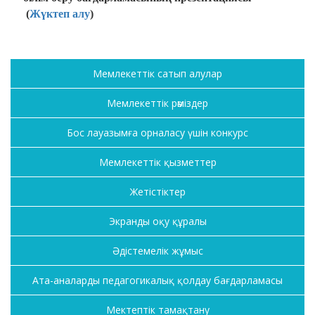
(
Жүктеп алу
)
Мемлекеттік сатып алулар
Мемлекеттік рәміздер
Бос лауазымға орналасу үшін конкурс
Мемлекеттік қызметтер
Жетістіктер
Экранды оқу құралы
Әдістемелік жұмыс
Ата-аналарды педагогикалық қолдау бағдарламасы
Мектептік тамақтану