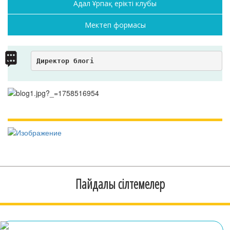
Адал Ұрпақ ерікті клубы
Мектеп формасы
Директор блогі
Пайдалы сілтемелер