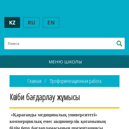
KZ
RU
EN
МЕНЮ ШКОЛЫ
Главная
Профориентационная работа
Кәсіби бағдарлау жұмысы
«Қарағанды медициналық университеті»
коммерциялық емес акционерлік қоғамының
білім беру бағдарламасының презентациясы