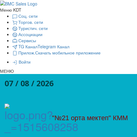
Меню KDT
Соц. сети
Торгов. сети
Туристич. сети
Ассоциации
Сервисы
TG Канал
Telegram Канал
Прилож.
Скачать мобильное приложение
Войти
МЕНЮ
07 / 08 / 2026
"№21 орта мектеп" КММ