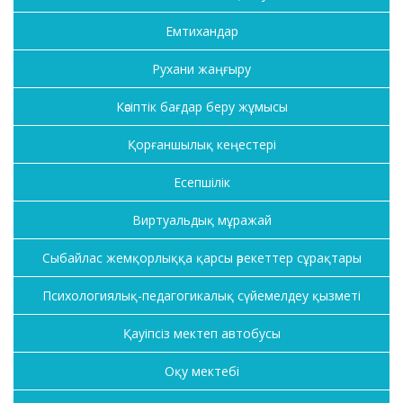
Емтихандар
Рухани жаңғыру
Кәсіптік бағдар беру жұмысы
Қорғаншылық кеңестері
Есепшілік
Виртуальдық мұражай
Сыбайлас жемқорлыққа қарсы әрекеттер сұрақтары
Психологиялық-педагогикалық сүйемелдеу қызметі
Қауіпсіз мектеп автобусы
Оқу мектебі