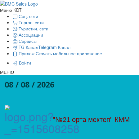
Меню KDT
Соц. сети
Торгов. сети
Туристич. сети
Ассоциации
Сервисы
TG Канал
Telegram Канал
Прилож.
Скачать мобильное приложение
Войти
МЕНЮ
08 / 08 / 2026
"№21 орта мектеп" КММ