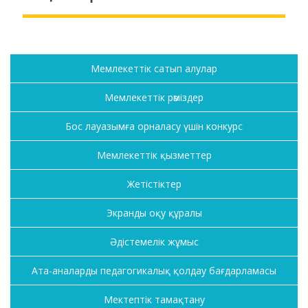
Мемлекеттік сатып алулар
Мемлекеттік рәміздер
Бос лауазымға орналасу үшін конкурс
Мемлекеттік қызметтер
Жетістіктер
Экранды оқу құралы
Әдістемелік жұмыс
Ата-аналарды педагогикалық қолдау бағдарламасы
Мектептік тамақтану