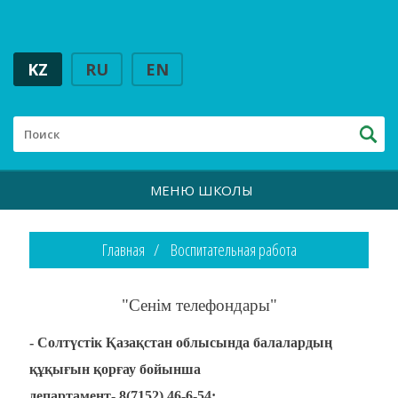
KZ
RU
EN
МЕНЮ ШКОЛЫ
Главная
Воспитательная работа
"Сенім телефондары"
- Солтүстік Қазақстан облысында балалардың
құқығын қорғау бойынша
департамент- 8(7152) 46-6-54;