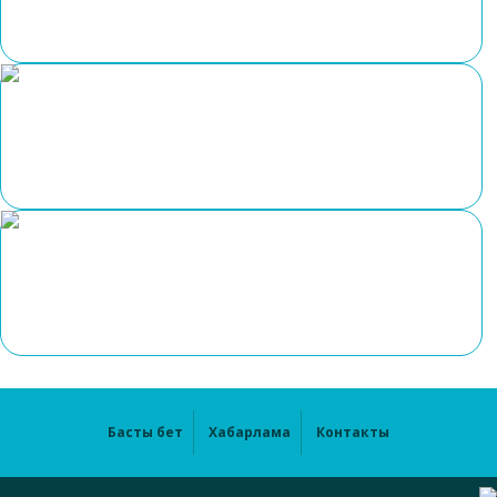
Басты бет
Хабарлама
Контакты