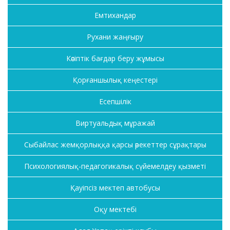
Емтихандар
Рухани жаңғыру
Кәсіптік бағдар беру жұмысы
Қорғаншылық кеңестері
Есепшілік
Виртуальдық мұражай
Сыбайлас жемқорлыққа қарсы әрекеттер сұрақтары
Психологиялық-педагогикалық сүйемелдеу қызметі
Қауіпсіз мектеп автобусы
Оқу мектебі