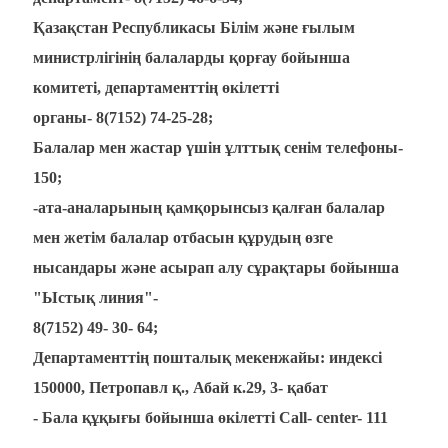
Қазақстан Республикасы Білім және ғылым
министрлігінің балаларды қорғау бойынша
комитеті, департаменттің өкілетті
органы- 8(7152) 74-25-28;
Балалар мен жастар үшін ұлттық сенім телефоны-
150;
-ата-аналарының қамқорынсыз қалған балалар
мен жетім балалар отбасын құрудың өзге
нысандары және асырап алу сұрақтары бойынша
"Ыстық линия"-
8(7152) 49- 30- 64;
Департаменттің пошталық мекенжайы: индексі
150000, Петропавл қ., Абай к.29, 3- қабат
- Бала құқығы бойынша өкілетті Call- center- 111