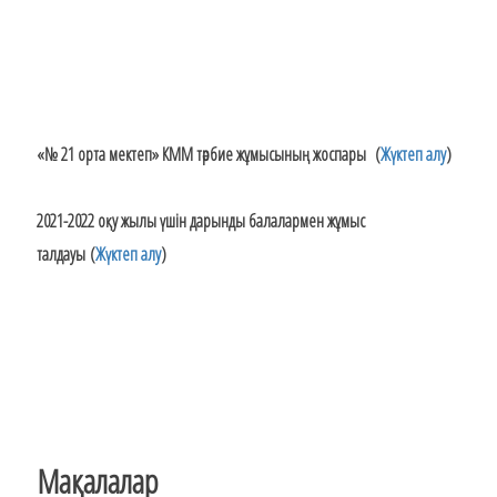
«№ 21 орта мектеп» КММ тәрбие жұмысының жоспары
(
Жүктеп алу
)
2021-2022 оқу жылы үшін дарынды балалармен жұмыс
талдауы
(
Жүктеп алу
)
Ма
қ
алалар