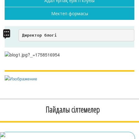
Адал Ұрпақ ерікті клубы
Мектеп формасы
Директор блогі
Пайдалы сілтемелер