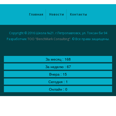
Главная
Новости
Контакты
Copyright © 2016 Школа №21. г.Петропавловск, ул. Токсан би 94
Разработчик
ТОО "BenchMark Consulting"
. © Все права защищены.
За месяц :
168
За неделю :
67
Вчера :
15
Сегодня :
1
Онлайн :
0