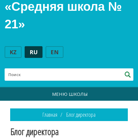
«Средняя школа №
21»
KZ
RU
EN
МЕНЮ ШКОЛЫ
Главная
Блог директора
Блог директора