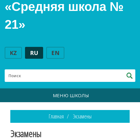
«Средняя школа №
21»
KZ
RU
EN
МЕНЮ ШКОЛЫ
Главная
Экзамены
Экзамены