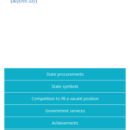
(
Жүктеп алу
)
State procurements
State symbols
Competition to fill a vacant position
Government services
Achievements