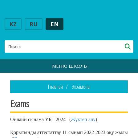
KZ
RU
EN
МЕНЮ ШКОЛЫ
Главная
Экзамены
Exams
Онлайн сынама ҰБТ 2024 (
Жүктеп алу
)
Қорытынды аттестаттау 11-сынып 2022-2023 оқу жылы