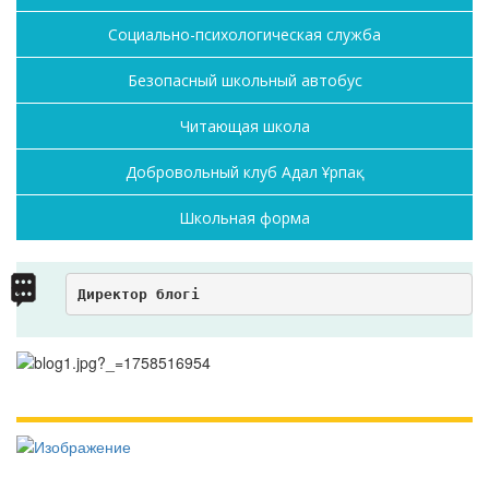
Социально-психологическая служба
Безопасный школьный автобус
Читающая школа
Добровольный клуб Адал Ұрпақ
Школьная форма
Директор блогі