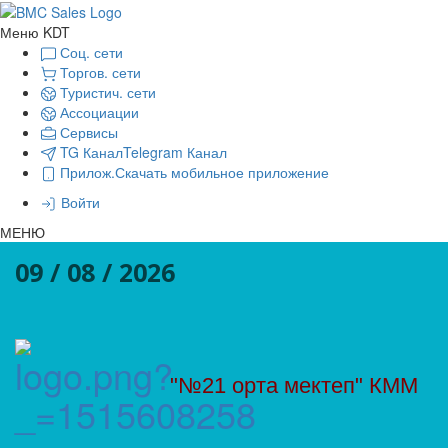
Меню KDT
Соц. сети
Торгов. сети
Туристич. сети
Ассоциации
Сервисы
TG Канал
Telegram Канал
Прилож.
Скачать мобильное приложение
Войти
МЕНЮ
09 / 08 / 2026
"№21 орта мектеп" КММ