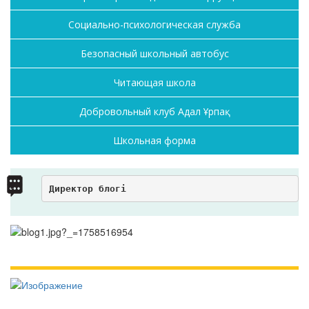
Социально-психологическая служба
Безопасный школьный автобус
Читающая школа
Добровольный клуб Адал Ұрпақ
Школьная форма
Директор блогі