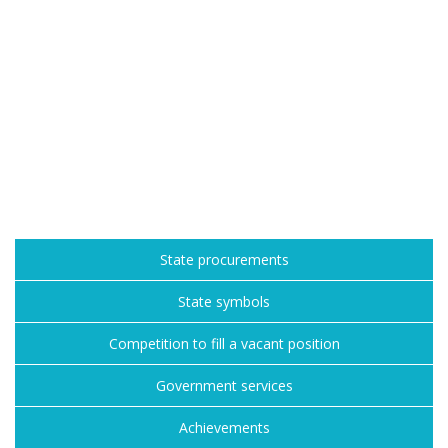
State procurements
State symbols
Competition to fill a vacant position
Government services
Achievements