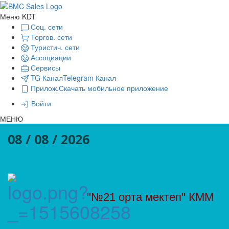
Меню KDT
Соц. сети
Торгов. сети
Туристич. сети
Ассоциации
Сервисы
TG Канал
Telegram Канал
Прилож.
Скачать мобильное приложение
Войти
МЕНЮ
08 / 08 / 2026
"№21 орта мектеп" КММ