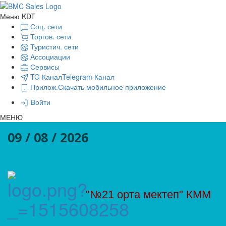
Меню KDT
Соц. сети
Торгов. сети
Туристич. сети
Ассоциации
Сервисы
TG Канал
Telegram Канал
Прилож.
Скачать мобильное приложение
Войти
МЕНЮ
09 / 08 / 2026
"№21 орта мектеп" КММ