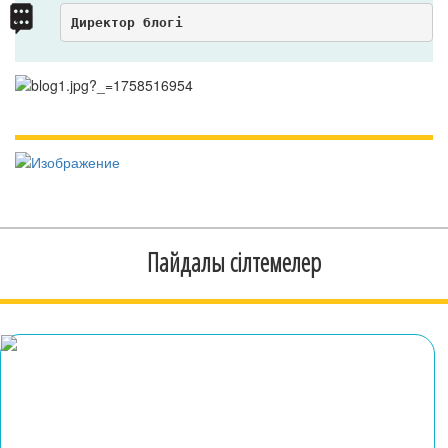
Директор блогі
Пайдалы сілтемелер