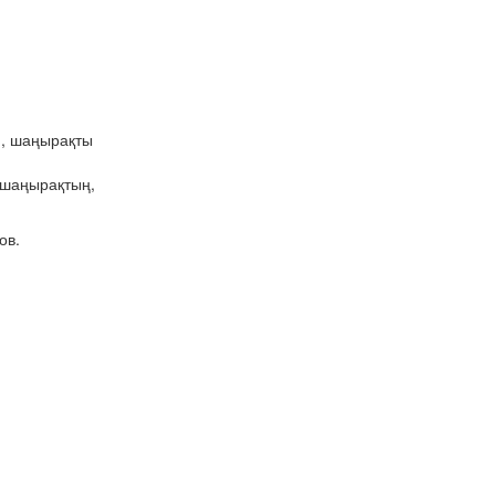
н, шаңырақты
, шаңырақтың,
ов.