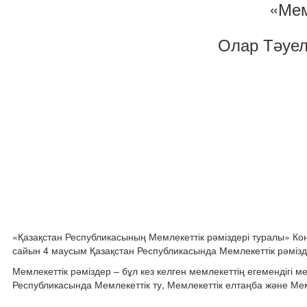
«Мем
Олар Тәуелс
«Қазақстан Республикасының Мемлекеттік рәміздері туралы» К
сайын 4 маусым Қазақстан Республикасында Мемлекеттік рәмізде
Мемлекеттік рәміздер – бұл кез келген мемлекеттің егемендігі 
Республикасында Мемлекеттік ту, Мемлекеттік елтаңба және Мем