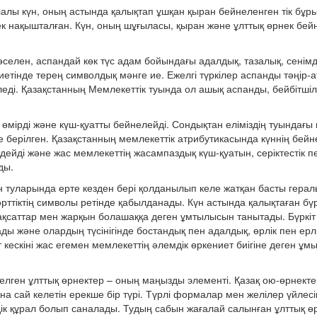
лы күн, оның астында қалықтап ұшқан қыран бейнеленген тік бұры
нек нақышталған. Күн, оның шұғыласы, қыран және ұлттық өрнек бей
селен, аспандай көк түс адам бойындағы адалдық, тазалық, сенімділ
ниетінде терең символдық мәнге ие. Ежелгі түркілер аспанды тәңір-а
і. Қазақстанның Мемлекеттік туында ол ашық аспанды, бейбітшілікті
өмірді және күш-қуатты бейнелейді. Сондықтан еліміздің туындағы
е берілген. Қазақстанның мемлекеттік атрибутикасында күннің бейн
дейді және жас мемлекеттің жасампаздық күш-қуатын, серіктестік п
ды.
н туларында ерте кезден бері қолданылып келе жатқан басты гера
әрттіктің символы ретінде қабылданады. Күн астында қалықтаған бүр
к мақсаттар мен жарқын болашаққа деген ұмтылысын танытады. Бүркіт
және олардың түсінігінде бостандық пен адалдық, өрлік пен ерлік
 кескіні жас егемен мемлекеттің әлемдік өркениет биігіне деген ұ
елген ұлттық өрнектер – оның маңызды элементі. Қазақ ою-өрнектер
а сай келетін ерекше бір түрі. Түрлі формалар мен желілер үйлес
дік құрал болып саналады. Тудың сабын жағалай салынған ұлттық ө