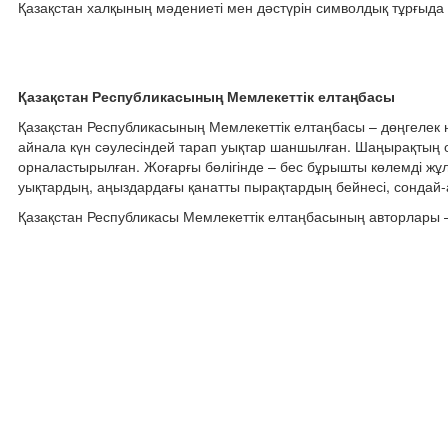
Қазақстан халқының мәдениеті мен дәстүрін символдық тұрғыда
Қазақстан Республикасының Мемлекеттік елтаңбасы
Қазақстан Республикасының Мемлекеттік елтаңбасы – дөңгелек 
айнала күн сәулесіндей тарап уықтар шаншылған. Шаңырақтың 
орналастырылған. Жоғарғы бөлігінде – бес бұрышты көлемді жұл
уықтардың, аңыздардағы қанатты пырақтардың бейнесі, сондай-а
Қазақстан Республикасы Мемлекеттік елтаңбасының авторлары –