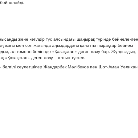
 бейнелейді.
нысанды және көгілдір түс аясындағы шаңырақ түрінде бейнеленге
оң жағы мен сол жағында аңыздардағы қанатты пырақтар бейнесі
дыз, ал төменгі бөлігінде «Қазақстан» деген жазу бар. Жұлдыздың
қ «Қазақстан» деген жазу – алтын түстес.
 белгілі сәулетшілер Жандарбек Мәлібеков пен Шот-Аман Уәлихан