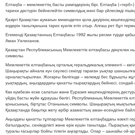
Елтаңба – мемлекеттің басты рәміздерінің бірі. Елтаңба («герб»
тарихи дәстүрін бейнелейтін символдық мәні бар үйлесімді пішін
Қазіргі Қазақстан аумағын мекендеген қола дәуірінің көшпенді
өздерін танытқанына тарих куәлік етіп отыр. Алғаш рет бұл терм
Егеменді Қазақстанның Елтаңбасы 1992 жылы ресми түрде қабы
Аман Уәлиханов.
Қазақстан Республикасының Мемлекеттік елтаңбасы дөңгелек ныс
символы.
Мемлекеттік елтаңбаның орталық геральдикалық элементі – көгілді
Шаңырақты айнала күн сәулесі секілді тараған уықтар шаншылғ
орналастырылған. Жоғарғы бөлігінде – көлемді бес бұрышты жұл
уықтардың, аңыздардағы қанатты пырақтардың бейнесі, сондай-а
Көк күмбезін еске салатын және Еуразия көшпенділерінің дәстүрлі
үйдің басты жүйе құраушы бөлігі. Республиканың Мемлекеттік е
қонысының, біртұтас Отанының символы. Шаңырақтың мықтылығы 
Қазақстанда бақытқа жету әрбір азаматтың аман-есендігіне бай
Аңыздағы қанатты тұлпарлар Мемлекеттік елтаңбадағы өзекті г
батылдықты, сенімділікті және ерік күшін танытады. Пырақтың 
туралы ғасырлар бойғы тілегін аңғартады. Олар – шынайы ой-а