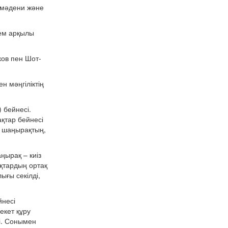
ң мәдени және
тем арқылы
ков пен Шот-
н мәңгіліктің
 бейнесі.
қтар бейнесі
, шаңырақтың,
ңырақ – киіз
ықтардың ортақ
ғы секілді,
йнесі
екет құру
і. Сонымен