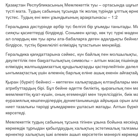
Қазақстан Республикасының Мемлекеттік туы – ортасында шұғыла
түсті мата. Тудың сабының тұсында тік жолақ түрінде ұлттық өр
түстес. Тудың ені мен ұзындығының арақатынасы – 1:2
Геральдика дәстүрінде әрбір түс белгілі бір ұғымды танытады. Мә
сияқты қасиеттерді білдіреді. Сонымен қатар, көк түс түркі мәде
ал олардың көк туы арғы ата-бабаларға деген адалдықты бейнелед
білдірсе, түстің біркелкілігі еліміздің тұтастығын меңзейді.
Геральдика қағидаттарына сәйкес, күн байлық пен молшылықты, 
дәулеттілік пен бақуаттылықтың символы – алтын масақ пішінінд
еліміздің жалпыадамзаттық құндылықтарды қастерлейтінін дәлел
ынтымақтастық үшін әлемнің барлық еліне ашық екенін айғақтай
Қыран (бүркіт) бейнесі – көптеген халықтардың елтаңбалары ме
атрибуттардың бірі. Бұл бейне әдетте биліктің, қырағылық пен м
мемлекеттің қуат-күшін, оның егемендігі мен тәуелсіздігін, биі
еуразиялық көшпенділердің дүниетанымында айрықша орын алады 
ниет тазалығы тәрізді ұғымдармен ұштасып жатады. Алтын бүркіт
көрсетеді.
Мемлекеттік тудың сабының тұсына тігінен ұзына бойына кескінд
көркемдік тұрғыдан қабылдаудың халықтың эстетикалық талғамын
өрнектер халықтың ішкі әлемін ашып көрсететін мәнерлі көркем