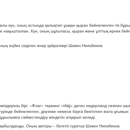
лы күн, оның астында қалықтап ұшқан қыран бейнеленген тік бұры
нде нақышталған. Күн, оның шұғыласы, қыран және ұлттық өрнек бей
ның еңбек сіңірген өнер қайраткері Шәкен Ниязбеков.
әміздерінің бірі. «Флаг» термині «vlag» деген нидерланд сөзінен ш
үрінде бейнеленген, діңгекке немесе бауға бекітілген мата ұғымын б
 құрылымға сәйкестендіру міндетін атқарып келеді.
қабылданды. Оның авторы – белгілі суретші Шәкен Ниязбеков.