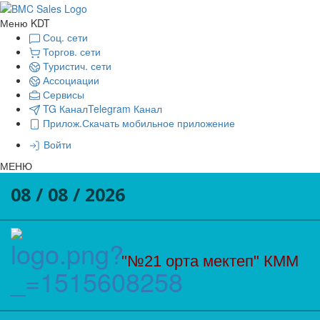
Меню KDT
Соц. сети
Торгов. сети
Туристич. сети
Ассоциации
Сервисы
TG Канал
Telegram Канал
Прилож.
Скачать мобильное приложение
Войти
МЕНЮ
08 / 08 / 2026
"№21 орта мектеп" КММ