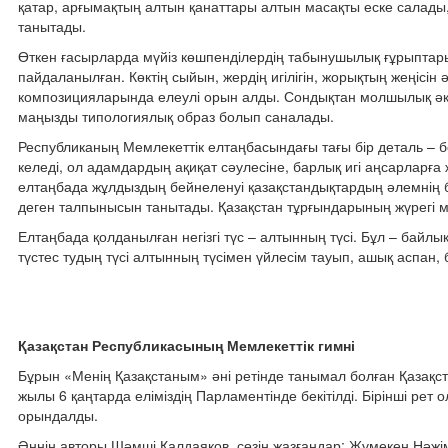
қатар, арғымақтың алтын қанаттары алтын масақты еске салады, 
танытады.
Өткен ғасырларда мүйіз көшпенділердің табынушылық ғұрыптары
пайдаланылған. Көктің сыйын, жердің игілігін, жорықтың жеңісі
композицияларында елеулі орын алды. Сондықтан молшылық әкел
маңызды типологиялық образ болып саналады.
Республиканың Мемлекеттік елтаңбасындағы тағы бір деталь – 
келеді, ол адамдардың ақиқат сәулесіне, барлық игі аңсарларға
елтаңбада жұлдыздың бейнеленуі қазақстандықтардың әлемнің ба
деген талпынысын танытады. Қазақстан тұрғындарының жүрегі м
Елтаңбада қолданылған негізгі түс – алтынның түсі. Бұл – байлық
түстес тудың түсі алтынның түсімен үйлесім тауып, ашық аспан, 
Қазақстан Республикасының Мемлекеттік гимні
Бұрын «Менің Қазақстаным» әні ретінде танымал болған Қазақ
жылы 6 қаңтарда еліміздің Парламентінде бекітілді. Бірінші р
орындалды.
Әннің авторы Шәмші Қалдаяқов, сөзін жазғандар: Жұмекен Нәжі