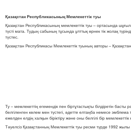
Қазақстан Республикасының Мемлекеттік туы
Қазақстан Республикасының мемлекеттік туы – ортасында шұғыла
түсті мата. Тудың сабының тұсында ұлттық өрнек тік жолақ түрі
түстес.
Қазақстан Республикасы Мемлекеттік туының авторы – Қазақстан
Ту – мемлекеттің егемендік пен біртұтастықты білдіретін басты р
белгіленген көлем мен түстегі, әдетте елтаңба немесе эмблема т
ежелден елдің халқын біріктіру және оны белгілі бір мемлекеттік
Тәуелсіз Қазақстанның Мемлекеттік туы ресми түрде 1992 жылы 