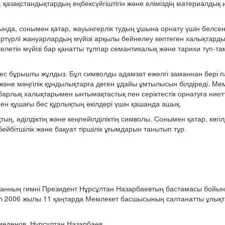
қазақстандықтардың еңбексүйгіштігін және еліміздің материалдық иг
нда, сонымен қатар, жауынгерлік тудың ұшына орнату үшін белсен
н әртүрлі жануарлардың мүйізі арқылы бейнелеу көптеген халықтар
етін мүйізі бар қанатты тұлпар семантикалық және тарихи түп-т
бес бұрышты жұлдыз. Бұл символды адамзат ежелгі заманнан бері 
 және мәңгілік құндылықтарға деген ұдайы ұмтылысын білдіреді. Мем
рлық халықтарымен ынтымақтастық пен серіктестік орнатуға ниетт
ен құшағы бес құрлықтың өкілдері үшін қашанда ашық.
тың, әділдіктің және кеңпейілділіктің символы. Сонымен қатар, көгі
бейбітшілік және бақуат тіршілік ұғымдарын танытып тұр.
станның гимні Президент Нұрсұлтан Назарбаевтың бастамасы бойы
ет ол 2006 жылы 11 қаңтарда Мемлекет басшысының салтанатты ұлықт
меденов, Нұрсұлтан Назарбаев.