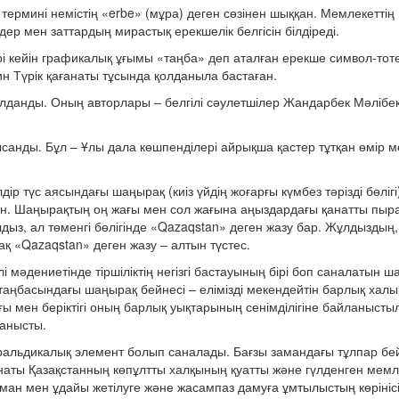
) термині немістің «erbe» (мұра) деген сөзінен шыққан. Мемлекетті
дер мен заттардың мирастық ерекшелік белгісін білдіреді.
лері кейін графикалық ұғымы «таңба» деп аталған ерекше символ-то
ин Түрік қағанаты тұсында қолданыла бастаған.
лданды. Оның авторлары – белгілі сәулетшілер Жандарбек Мәлібе
анды. Бұл – Ұлы дала көшпенділері айрықша қастер тұтқан өмір ме
р түс аясындағы шаңырақ (киіз үйдің жоғарғы күмбез тәрізді бөлігі)
ан. Шаңырақтың оң жағы мен сол жағына аңыздардағы қанатты пыра
дыз, ал төменгі бөлігінде «Qazaqstan» деген жазу бар. Жұлдыздың
қ «Qazaqstan» деген жазу – алтын түстес.
 мәдениетінде тіршіліктің негізгі бастауының бірі боп саналатын ша
лтаңбасындағы шаңырақ бейнесі – елімізді мекендейтін барлық хал
мен беріктігі оның барлық уықтарының сенімділігіне байланыстылы
ланысты.
еральдикалық элемент болып саналады. Бағзы замандағы тұлпар бе
қанаты Қазақстанның көпұлтты халқының қуатты және гүлденген мемл
рман мен ұдайы жетілуге және жасампаз дамуға ұмтылыстың көрініс