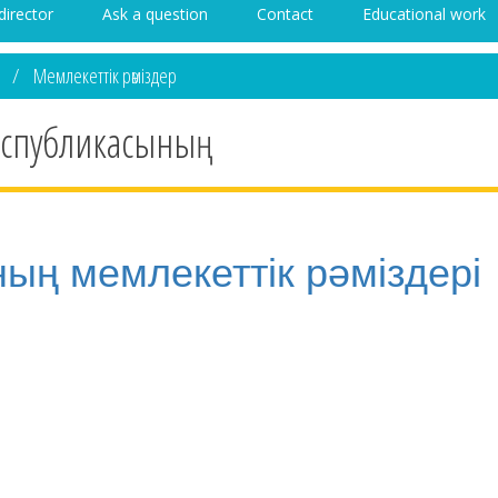
director
Ask a question
Contact
Educational work
я
Мемлекеттік рәміздер
Республикасының
ың мемлекеттік рәміздері