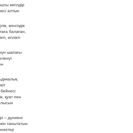
шты көгілдір
несі алтын
ік, мінсіздік
таға балаған,
, игілікті
 күн шапағы
еленуі
ен
льдикалық
кіт
 бейнесі
, қуат пен
мылысын
і – дүниені
імін танытатын
рнектер