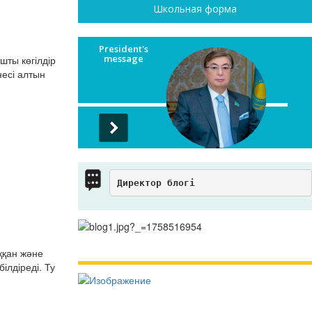
Школьная форма
President's
message
шты көгілдір
несі алтын
Директор блогі
ыққан және
ілдіреді. Ту