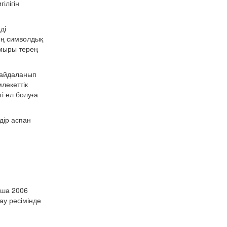
ілігін
ді
дың символдық
амыры терең
пайдаланып
лекеттік
і ел болуға
лдір аспан
нша 2006
ау рәсімінде