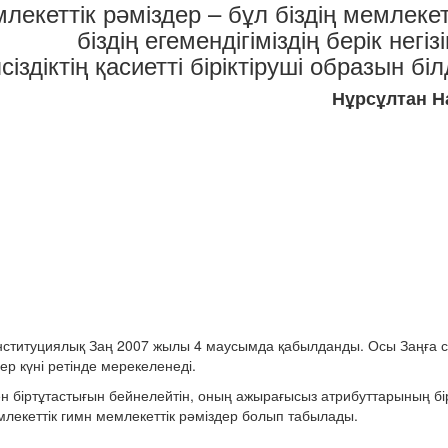
лекеттік рәміздер – бұл біздің мемлекеті
біздің егемендігіміздің берік негізін
іздіктің қасиетті біріктіруші образын біл
Нұрсұлтан Н
онституциялық Заң 2007 жылы 4 маусымда қабылданды. Осы Заңға 
р күні ретінде мерекеленеді.
мен біртұтастығын бейнелейтін, оның ажырағысыз атрибуттарының бір
лекеттік гимн мемлекеттік рәміздер болып табылады.