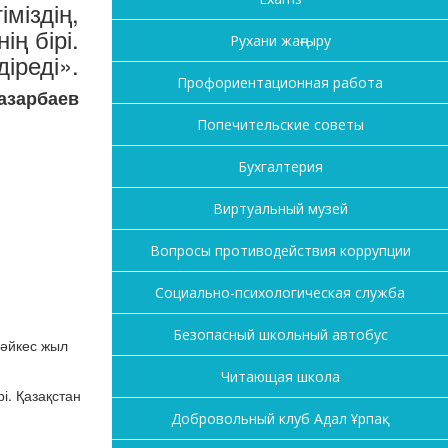
міздің,
ің бірі.
Рухани жаңғыру
діреді».
Профориентационная работа
азарбаев
Попечительские советы
Бухгалтерия
Виртуальный музей
Вопросы противодействия коррупции
Социально-психологическая служба
Безопасный школьный автобус
сәйкес жыл
Читающая школа
і. Қазақстан
Добровольный клуб Адал Ұрпақ