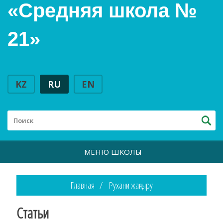
«Средняя школа №
21»
KZ
RU
EN
МЕНЮ ШКОЛЫ
Главная
Рухани жаңғыру
Статьи