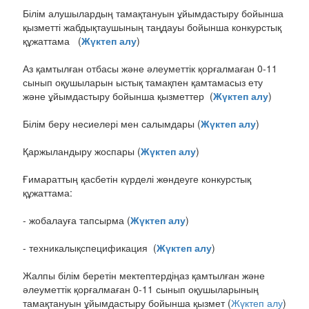
Білім алушылардың тамақтануын ұйымдастыру бойынша
қызметті жабдықтаушының таңдауы бойынша конкурстық
құжаттама (
Жүктеп алу
)
Аз қамтылған отбасы және әлеуметтік қорғалмаған 0-11
сынып оқушыларын ыстық тамақпен қамтамасыз ету
және ұйымдастыру бойынша қызметтер (
Жүктеп алу
)
Білім беру несиелері мен салымдары (
Жүктеп алу
)
Қаржыландыру жоспары (
Жүктеп алу
)
Ғимараттың қасбетін күрделі жөндеуге конкурстық
құжаттама:
- жобалауға тапсырма (
Жүктеп алу
)
- техникалықспецификация (
Жүктеп алу
)
Жалпы білім беретін мектептердіңаз қамтылған және
әлеуметтік қорғалмаған 0-11 сынып оқушыларының
тамақтануын ұйымдастыру бойынша қызмет (
Жүктеп алу
)