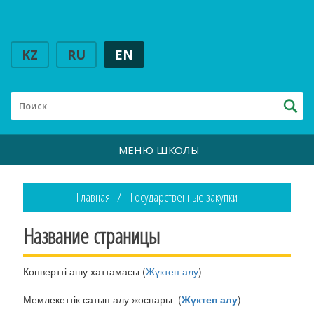
KZ
RU
EN
МЕНЮ ШКОЛЫ
Главная
Государственные закупки
Название страницы
Конвертті ашу хаттамасы (
Жүктеп алу
)
Мемлекеттік сатып алу жоспары (
Жүктеп алу
)