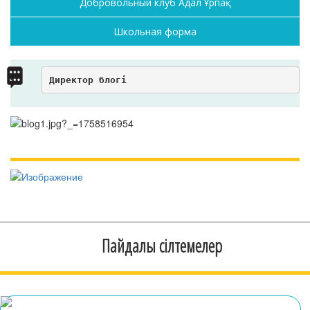
Добровольный клуб Адал Ұрпақ
Школьная форма
Директор блогі
Пайдалы сілтемелер