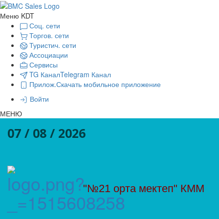
Меню KDT
Соц. сети
Торгов. сети
Туристич. сети
Ассоциации
Сервисы
TG Канал
Telegram Канал
Прилож.
Скачать мобильное приложение
Войти
МЕНЮ
07 / 08 / 2026
"№21 орта мектеп" КММ